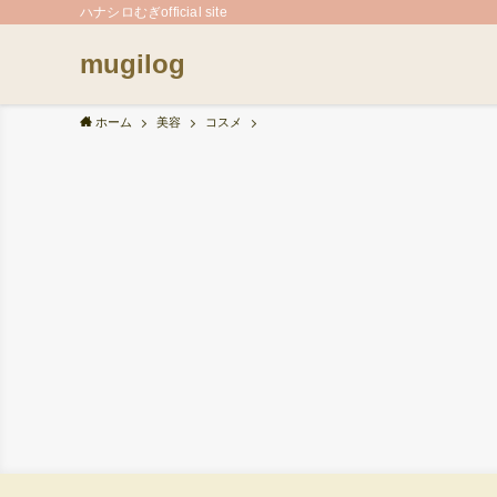
ハナシロむぎofficial site
mugilog
ホーム
美容
コスメ