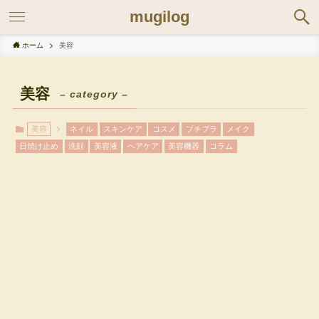
mugilog
ホーム
美容
美容
– category –
美容
ネイル
スキンケア
コスメ
プチプラ
メイク
日焼け止め
洗顔
美容液
ヘアケア
美容機器
コラム