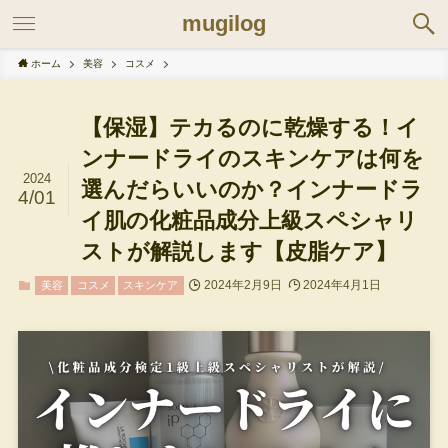
mugilog
ホーム
美容
コスメ
【保湿】テカるのに乾燥する！イ
ンナードライのスキンケアは何を
2024
選んだらいいのか？インナードラ
4/01
イ肌の化粧品成分上級スペシャリ
ストが解説します【皮脂ケア】
2024年2月9日
2024年4月1日
美容
コスメ
スキンケア