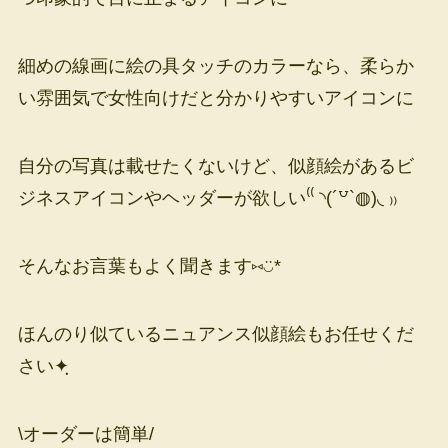
細めの線画に絵の具タッチのカラーなら、柔らか
い雰囲気で女性向けだと分かりやすいアイコンに
自分の写真は載せたくないけど、似顔絵があるビ
ジネスアイコンやヘッダーが欲しい⁽⁽ ◝(´꒵`◍)◟ ₎₎
そんなお言葉もよく聞きます⑅◡̈*
ほんのり似ているニュアンス似顔絵もお任せくだ
さい✦ฺ
\オーダーは簡単/