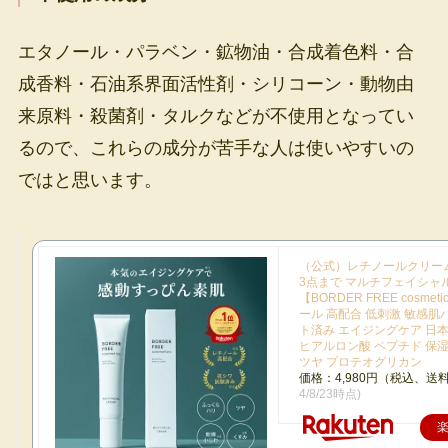
エタノール・パラベン・鉱物油・合成着色料・合
成香料・石油系界面活性剤・シリコーン・動物由
来原料・殺菌剤・タルクなどが不使用となってい
るので、これらの成分が苦手な人は使いやすいの
ではと思います。
（公式）レチノールクリーム
3点まで マルチフェイシャ
【BORDER FREE cosmet
ール 高配合 低刺激 敏感肌
ト済み エイジングケア 日
ヒアルロン酸 ペプチド 保湿
ツヤ プロテオグリカン
価格：4,980円（税込、送料
4/8/23時点)