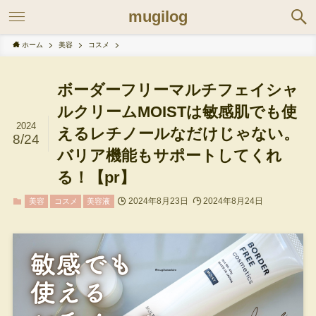
mugilog
ホーム
美容
コスメ
ボーダーフリーマルチフェイシャ
ルクリームMOISTは敏感肌でも使
2024
えるレチノールなだけじゃない。
8/24
バリア機能もサポートしてくれ
る！【pr】
2024年8月23日
2024年8月24日
美容
コスメ
美容液