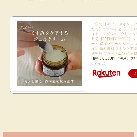
【父の日 ギフト スキンケア
たり】ララヴィ 公式( Lala V
イトニングジェルクリーム 5
月分【30日間返品保証】フ
ーム 保湿クリーム ジェル 
イン 送料無料 スキンケア 
透明感 ブライトニング 角
価格：6,600円（税込、送料
6/7時点)