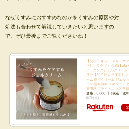
なぜくすみにおすすめなのかをくすみの原因や対
処法も合わせて解説していきたいと思いますの
で、ぜひ最後までご覧くださいね！
【父の日 ギフト スキンケア
たり】ララヴィ 公式( Lala V
イトニングジェルクリーム 5
月分【30日間返品保証】フ
ーム 保湿クリーム ジェル 
イン 送料無料 スキンケア 
透明感 ブライトニング 角
価格：6,600円（税込、送料
6/7時点)